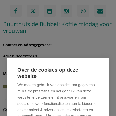
Buurthuis de Bubbel: Koffie middag voor
vrouwen
Contact en Adresgegevens:
Adres: Noordzee 61
1503 AX Zaandam
Over de cookies op deze
Meer informatie en aanmelding:
website
We maken gebruik van cookies om gegevens
ruth.rdebubbel@gmail.com
m.b.t. de prestaties en het gebruik van deze
Deze activiteit is gepland op:
website te verzamelen & analyseren, om
sociale netwerkfunctionaliteiten aan te bieden en
10-08-2026 12:00 – 17:00 uur
onze content & advertenties te verbeteren en
personaliseren. U kunt op ieder moment uw