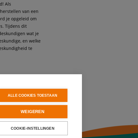
d! Als
 herstellen van een
ord je opgeleid om
. Tijdens dit
sdeskundigen wat je
eskundige, en welke
deskundigheid te
ALLE COOKIES TOESTAAN
WEIGEREN
COOKIE-INSTELLINGEN