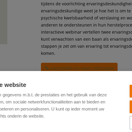
tijdens de voorlichting ervaringsdeskundighei
ervaringsdeskundige weet je hoe het is om te
psychische kwetsbaarheid of verslaving en w
anderen te ondersteunen in hun herstelproces
interactieve webinar vertellen twee ervaring
kunt verwachten van een baan als ervaringsd
stappen je zet om van ervaring tot ervarings
komen.
Aanmelden en meer informatie
e website
Terug naar het overzicht van het aanbod
gegevens m.b.t. de prestaties en het gebruik van deze
, om sociale netwerkfunctionaliteiten aan te bieden en
rbeteren en personaliseren. U kunt op ieder moment uw
hts onderin de website.