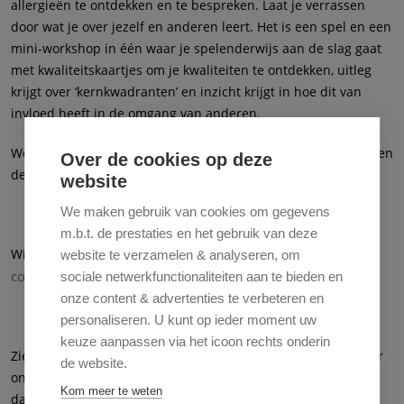
allergieën te ontdekken en te bespreken. Laat je verrassen
door wat je over jezelf en anderen leert. Het is een spel en een
mini-workshop in één waar je spelenderwijs aan de slag gaat
met kwaliteitskaartjes om je kwaliteiten te ontdekken, uitleg
krijgt over ‘kernkwadranten’ en inzicht krijgt in hoe dit van
invloed heeft in de omgang van anderen.
We spelen in een ontspannen sfeer met maximaal 8 spelers en
Over de cookies op deze
de spelbegeleider.
website
We maken gebruik van cookies om gegevens
m.b.t. de prestaties en het gebruik van deze
Wil je een poster van deze activiteit om op te hangen? Neem
website te verzamelen & analyseren, om
contact
met ons op en wij sturen je deze toe.
sociale netwerkfunctionaliteiten aan te bieden en
onze content & advertenties te verbeteren en
personaliseren. U kunt op ieder moment uw
keuze aanpassen via het icoon rechts onderin
Zie je hieronder geen beschikbare data? Schrijf je dan in voor
de website.
onze nieuwsbrief, zo houden we je op de hoogte van nieuwe
Kom meer te weten
data. De knop om je in te schrijven vind je rechts bovenaan