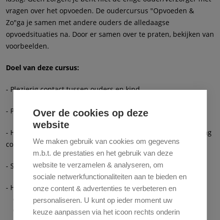
vragen over het opvoeden. De oudercursus "Opvoeden &
Zo"ga je samen met andere ouders de alledaagse
opvoedsituaties na. Door er samen over te praten, bekijken van
voorbeelden.
Doel van deze cursus:
- Plezierig contact tussen ouders en kind
- Positieve aandacht
Over de cookies op deze
website
- Hoe beloon je goed gedrag, en hoe kan he ongewenst gedrag
We maken gebruik van cookies om gegevens
corrigeren
m.b.t. de prestaties en het gebruik van deze
website te verzamelen & analyseren, om
- Stress
sociale netwerkfunctionaliteiten aan te bieden en
- Huiswerk opdrachten
onze content & advertenties te verbeteren en
Aantal bijeenkomsten: 6
personaliseren. U kunt op ieder moment uw
Locatie: GGD hoofdvestiging, Vurehout 2 in Zaandam
keuze aanpassen via het icoon rechts onderin