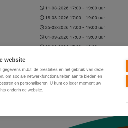
11-08-2026 17:00 – 19:00 uur
18-08-2026 17:00 – 19:00 uur
25-08-2026 17:00 – 19:00 uur
01-09-2026 17:00 – 19:00 uur
08-09-2026 17:00 – 19:00 uur
Kijk voor alle planningsdata in de agenda
e website
gegevens m.b.t. de prestaties en het gebruik van deze
, om sociale netwerkfunctionaliteiten aan te bieden en
Terug naar het overzicht van het aanbod
rbeteren en personaliseren. U kunt op ieder moment uw
hts onderin de website.