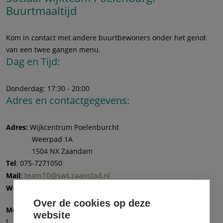
Buurtmaaltijd
Kom in contact met andere buurtbewoners onder het genot
van een twee gangen menu.
Dag en Tijd:
Donderdag: 17:30 - 20:00
Adres en contactgegevens:
Adres:
Wijkcentrum Poelenburcht
Weerpad 1A
1504 NX Zaandam
Tel
: 075-7271050
team10@swt.zaanstad.nl
Mail
:
Buurtmaaltijd – Sociaal Wijk Team
Website
:
Over de cookies op deze
Meer informatie en aanmelding:
website
075-7271050