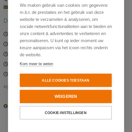
We maken gebruik van cookies om gegevens
team10@swt.zaanstad.nl
m.b.t. de prestaties en het gebruik van deze
Deze activiteit is gepland op:
website te verzamelen & analyseren, om
sociale netwerkfunctionaliteiten aan te bieden en
13-08-2026 17:30 – 20:00 uur
onze content & advertenties te verbeteren en
personaliseren. U kunt op ieder moment uw
20-08-2026 17:30 – 20:00 uur
keuze aanpassen via het icoon rechts onderin
27-08-2026 17:30 – 20:00 uur
de website.
03-09-2026 17:30 – 20:00 uur
Kom meer te weten
10-09-2026 17:30 – 20:00 uur
ALLE COOKIES TOESTAAN
Kijk voor alle planningsdata in de agenda
WEIGEREN
Terug naar het overzicht van het aanbod
COOKIE-INSTELLINGEN