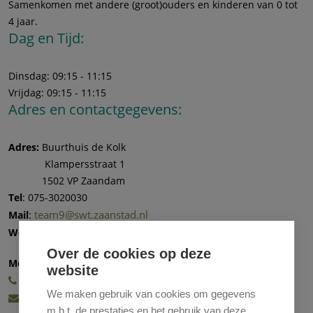
Samenkomen met andere (groot)ouders en kinderen van 0 tot
4 jaar.
Dag en Tijd:
Dinsdag: 09:15 - 11:15
Vrijdag: 09:15 - 11:15
Adres en contactgegevens:
Adres:
Buurthuis de Kolk
Klampersstraat 1
1502 VP Zaandam
Tel
: 075-3020030
team9@swt.zaanstad.nl
Mail
:
Ouder en kind club – Sociaal Wijk Team
Website
:
Over de cookies op deze
Meer informatie en aanmelding:
website
06-59972707 (Maandag)
We maken gebruik van cookies om gegevens
06-59994758 (Vrijdag)
m.b.t. de prestaties en het gebruik van deze