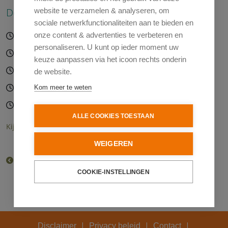
Deze activiteit is gepland op:
website te verzamelen & analyseren, om
sociale netwerkfunctionaliteiten aan te bieden en
onze content & advertenties te verbeteren en
07-08-2026 09:15 – 11:15 uur
personaliseren. U kunt op ieder moment uw
11-08-2026 09:15 – 11:15 uur
keuze aanpassen via het icoon rechts onderin
14-08-2026 09:15 – 11:15 uur
de website.
18-08-2026 09:15 – 11:15 uur
Kom meer te weten
21-08-2026 09:15 – 11:15 uur
ALLE COOKIES TOESTAAN
Kijk voor alle planningsdata in de agenda
WEIGEREN
Terug naar het overzicht van het aanbod
COOKIE-INSTELLINGEN
|
|
|
Disclaimer
Privacy beleid
Contact