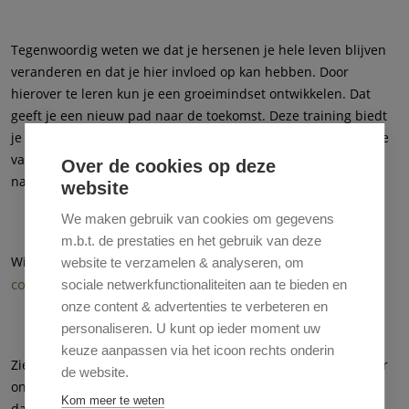
Tegenwoordig weten we dat je hersenen je hele leven blijven
veranderen en dat je hier invloed op kan hebben. Door
hierover te leren kun je een groeimindset ontwikkelen. Dat
geeft je een nieuw pad naar de toekomst. Deze training biedt
je handvatten om zo’n groeimindset te ontwikkelen. Zo kom je
van “Ik kan het niet”, naar “Ik kan het nóg niet” en uiteindelijk
Over de cookies op deze
naar “Ik kan het”.
website
We maken gebruik van cookies om gegevens
m.b.t. de prestaties en het gebruik van deze
Wil je een poster van deze activiteit om op te hangen? Neem
website te verzamelen & analyseren, om
contact
met ons op en wij sturen je deze toe.
sociale netwerkfunctionaliteiten aan te bieden en
onze content & advertenties te verbeteren en
personaliseren. U kunt op ieder moment uw
keuze aanpassen via het icoon rechts onderin
Zie je hieronder geen beschikbare data? Schrijf je dan in voor
de website.
onze nieuwsbrief, zo houden we je op de hoogte van nieuwe
Kom meer te weten
data. De knop om je in te schrijven vind je rechts bovenaan