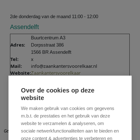
2de donderdag van de maand 11:00 - 12:00
Assendelft
Buurtcentrum A3
Adres:
Dorpsstraat 386
1566 BR Assendelft
Tel:
x
Mail:
info@zaankantersvoorelkaar.nl
Website:
Zaankantersvoorelkaar
Over de cookies op deze
website
We maken gebruik van cookies om gegevens
m.b.t. de prestaties en het gebruik van deze
website te verzamelen & analyseren, om
Geen aanmelding vooraf nodig.
sociale netwerkfunctionaliteiten aan te bieden en
onze content & advertenties te verbeteren en