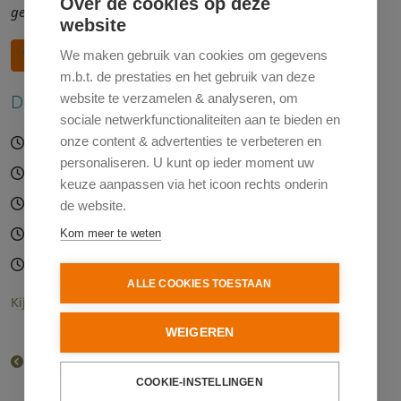
Over de cookies op deze
gemeente Zaanstad
website
Aanmelden en meer informatie
We maken gebruik van cookies om gegevens
m.b.t. de prestaties en het gebruik van deze
Deze activiteit is gepland op:
website te verzamelen & analyseren, om
sociale netwerkfunctionaliteiten aan te bieden en
onze content & advertenties te verbeteren en
13-08-2026 15:00 – 17:00 uur
personaliseren. U kunt op ieder moment uw
20-08-2026 15:00 – 17:00 uur
keuze aanpassen via het icoon rechts onderin
27-08-2026 15:00 – 17:00 uur
de website.
03-09-2026 15:00 – 17:00 uur
Kom meer te weten
10-09-2026 15:00 – 17:00 uur
ALLE COOKIES TOESTAAN
Kijk voor alle planningsdata in de agenda
WEIGEREN
Terug naar het overzicht van het aanbod
COOKIE-INSTELLINGEN