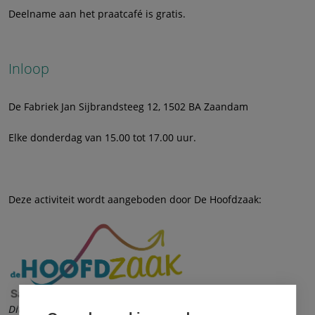
Deelname aan het praatcafé is gratis.
Inloop
De Fabriek Jan Sijbrandsteeg 12, 1502 BA Zaandam
Elke donderdag van 15.00 tot 17.00 uur.
Deze activiteit wordt aangeboden door De Hoofdzaak:
Dit aanbod is mogelijk gemaakt door een subsidie van de