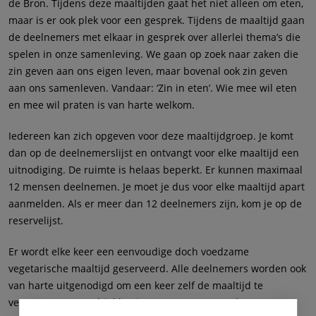
de Bron. Tijdens deze maaltijden gaat het niet alleen om eten,
maar is er ook plek voor een gesprek. Tijdens de maaltijd gaan
de deelnemers met elkaar in gesprek over allerlei thema’s die
spelen in onze samenleving. We gaan op zoek naar zaken die
zin geven aan ons eigen leven, maar bovenal ook zin geven
aan ons samenleven. Vandaar: ‘Zin in eten’. Wie mee wil eten
en mee wil praten is van harte welkom.
Iedereen kan zich opgeven voor deze maaltijdgroep. Je komt
dan op de deelnemerslijst en ontvangt voor elke maaltijd een
uitnodiging. De ruimte is helaas beperkt. Er kunnen maximaal
12 mensen deelnemen. Je moet je dus voor elke maaltijd apart
aanmelden. Als er meer dan 12 deelnemers zijn, kom je op de
reservelijst.
Er wordt elke keer een eenvoudige doch voedzame
vegetarische maaltijd geserveerd. Alle deelnemers worden ook
van harte uitgenodigd om een keer zelf de maaltijd te
verzorgen. De maaltijd begint om 18.00 uur en duurt tot