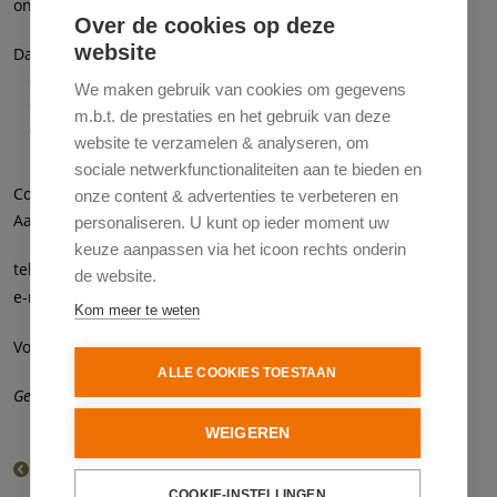
ongeveer 19.30 uur.
Over de cookies op deze
website
Data 2025 ( onder voorbehoud):
Vrijdag 27 maart 2026
We maken gebruik van cookies om gegevens
Vrijdag 17 april 2026
m.b.t. de prestaties en het gebruik van deze
Vrijdag 15 mei 2026
website te verzamelen & analyseren, om
sociale netwerkfunctionaliteiten aan te bieden en
Coördinator van de groep is Bert Valk.
onze content & advertenties te verbeteren en
Aanmelden voor deelname:
personaliseren. U kunt op ieder moment uw
keuze aanpassen via het icoon rechts onderin
tel: 06-40366883,
de website.
bertvalk@gmail.com
e-mail:
Kom meer te weten
Klik
Voor meer informatie
hier.
ALLE COOKIES TOESTAAN
Geen aanmelding vooraf nodig.
WEIGEREN
Terug naar het overzicht van het aanbod
COOKIE-INSTELLINGEN